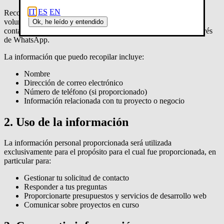
IT
ES
EN
Recopilo información personal solo cuando es proporcionada
voluntariamente por los usuarios, como por ejemplo cuando me
Ok, he leído y entendido
contactas por correo electrónico a
luca@ohmybugs.com
o a través
de WhatsApp.
La información que puedo recopilar incluye:
Nombre
Dirección de correo electrónico
Número de teléfono (si proporcionado)
Información relacionada con tu proyecto o negocio
2. Uso de la información
La información personal proporcionada será utilizada
exclusivamente para el propósito para el cual fue proporcionada, en
particular para:
Gestionar tu solicitud de contacto
Responder a tus preguntas
Proporcionarte presupuestos y servicios de desarrollo web
Comunicar sobre proyectos en curso