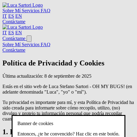
Sobre Mí
Servicios
FAQ
IT
ES
EN
Contáctame
IT
ES
EN
Contáctame
Sobre Mí
Servicios
FAQ
Contáctame
Política de Privacidad y Cookies
Última actualización: 8 de septiembre de 2025
Estás en el sitio web de Luca Stefano Sartori - OH MY BUGS! (en
adelante denominada "Luca", "yo" o "mí").
Tu privacidad es importante para mí, y esta Política de Privacidad ha
sido creada para informarte sobre cómo recopilo, utilizo, (no)
divulgo y protejo tu información personal que podría recopilar
cuando visitas mi sitio web o interactúas conmigo.
Banner de cookies
1. Información recopilada
Entonces, ¿te he convencido? Haz clic en este botón.